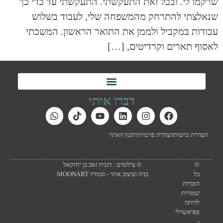
שרקמו לי. ובכל זאת התעקשתי. התעקשתי עד כדי כך
שנאלצתי להתרחק מהמשפחה שלי, לעבוד בשלוש
עבודות במקביל ולממן את התואר הראשון. המשכתי
לאסוף תארים וקרדיטים, […]
דברו איתי
הצהרת נגישות
הצהרת פרטיות
תקנון האתר
©
© צילומים : דגנית זאב בן יחזקאל
כל
בניה ועיצוב אתר - סטודיו MOONART
הזכויות
שמורות
לרותה
פפיאשוילי
-