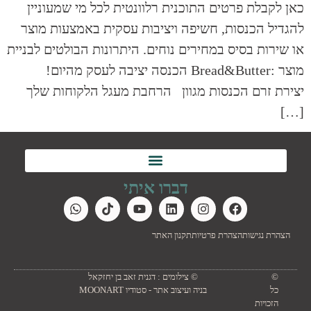
כאן לקבלת פרטים התוכנית רלוונטית לכל מי שמעוניין
להגדיל הכנסות, חשיפה ויציבות עסקית באמצעות מוצר
או שירות בסיס במחירים נוחים. היתרונות הבולטים לבניית
מוצר :Bread&Butter הכנסה יציבה לעסק מהיום!
יצירת זרם הכנסות מגוון הרחבת מעגל הלקוחות שלך
[…]
דברו איתי
הצהרת נגישות
הצהרת פרטיות
תקנון האתר
©
© צילומים : דגנית זאב בן יחזקאל
כל
בניה ועיצוב אתר - סטודיו MOONART
הזכויות