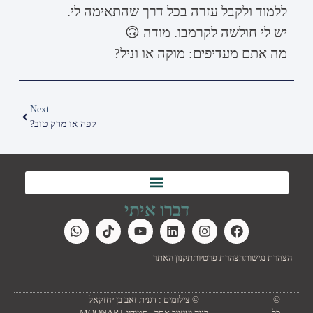
ללמוד ולקבל עזרה בכל דרך שהתאימה לי.
יש לי חולשה לקרמבו. מודה 🙃
מה אתם מעדיפים: מוקה או וניל?
Next
קפה או מרק טוב?
דברו איתי
הצהרת נגישות
הצהרת פרטיות
תקנון האתר
©
© צילומים : דגנית זאב בן יחזקאל
כל
בניה ועיצוב אתר - סטודיו MOONART