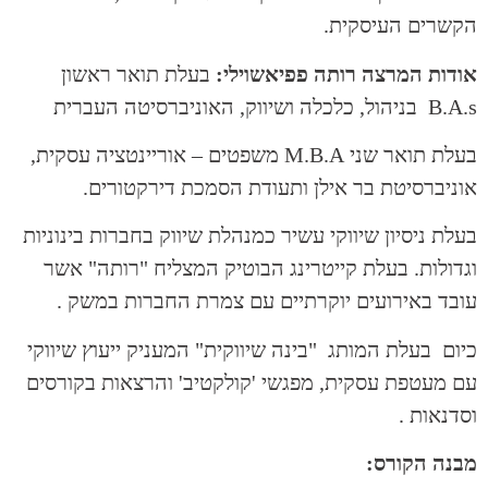
הקשרים העיסקית.
אודות המרצה
רותה פפיאשוילי:
בעלת תואר ראשון
B.A.s בניהול, כלכלה ושיווק, האוניברסיטה העברית
בעלת תואר שני M.B.A משפטים – אוריינטציה עסקית,
אוניברסיטת בר אילן ותעודת הסמכת דירקטורים.
בעלת ניסיון שיווקי עשיר כמנהלת שיווק בחברות בינוניות
וגדולות. בעלת קייטרינג הבוטיק המצליח "רותה" אשר
עובד באירועים יוקרתיים עם צמרת החברות במשק .
כיום בעלת המותג "בינה שיווקית" המעניק ייעוץ שיווקי
עם מעטפת עסקית, מפגשי 'קולקטיב' והרצאות בקורסים
וסדנאות .
מבנה הקורס: