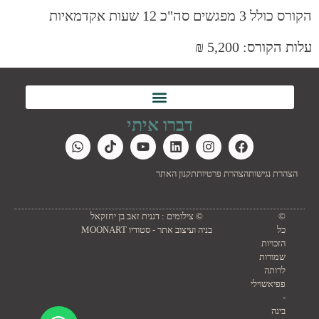
הקורס כולל 3 מפגשים סה"כ 12 שעות אקדמאיות
עלות הקורס: 5,200 ₪
דברו איתי
הצהרת נגישות
הצהרת פרטיות
תקנון האתר
©
© צילומים : דגנית זאב בן יחזקאל
כל
בניה ועיצוב אתר - סטודיו MOONART
הזכויות
שמורות
לרותה
פפיאשוילי
-
בינה